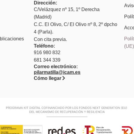
Dirección:
Avis
C/Velázquez nº 15, 1º Derecha
Polí
(Madrid)
C.C. El Olivo, C/ El Olivo nº 8, 2º dpcho
Acce
4 (Parla).
blicaciones
Polí
Con cita previa.
Teléfono:
(UE
916 980 832
681 344 339
Correo electrónico:
pilarmatilla@icam.es
Cómo llegar